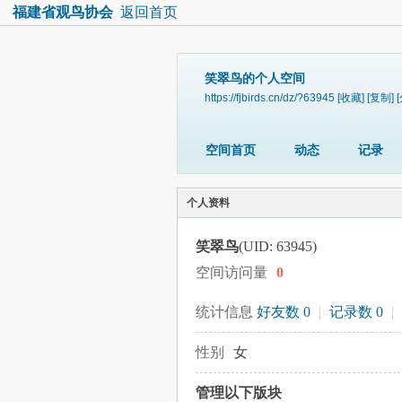
福建省观鸟协会
返回首页
笑翠鸟的个人空间
https://fjbirds.cn/dz/?63945
[收藏]
[复制]
空间首页
动态
记录
个人资料
笑翠鸟
(UID: 63945)
空间访问量
0
统计信息
好友数 0
|
记录数 0
|
性别
女
管理以下版块