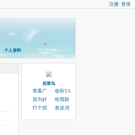
注册
登录
个人资料
笑翠鸟
查看广
收听TA
播
加为好
给我留
友
言
打个招
发送消
呼
息