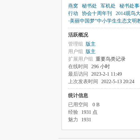
燕窝
秘书处
军机处
秘书处事
行动
协会十周年刊
2014观鸟
·美丽中国梦”中小学生生态文明
活跃概况
管理组
版主
用户组
版主
扩展用户组
重要鸟类记录
在线时间
296 小时
最后访问
2023-2-1 11:49
上次发表时间
2022-5-13 20:24
统计信息
已用空间
0 B
经验
1931 点
魅力
1931