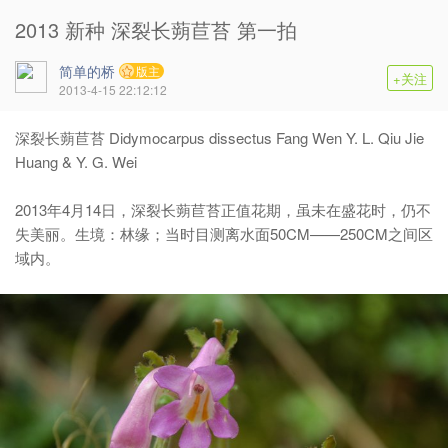
2013 新种 深裂长蒴苣苔 第一拍
简单的桥
版主
+关注
2013-4-15 22:12:12
深裂长蒴苣苔 Didymocarpus dissectus
Fang Wen Y. L. Qiu Jie
Huang & Y. G. Wei
2013年4月14日，深裂长蒴苣苔正值花期，虽未在盛花时，仍不
失美丽。生境：林缘；当时目测离水面50CM——250CM之间区
域内。