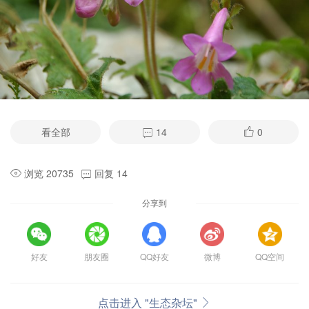
看全部
14
0
浏览 20735
回复 14
分享到
好友
朋友圈
QQ好友
微博
QQ空间
点击进入 "生态杂坛"