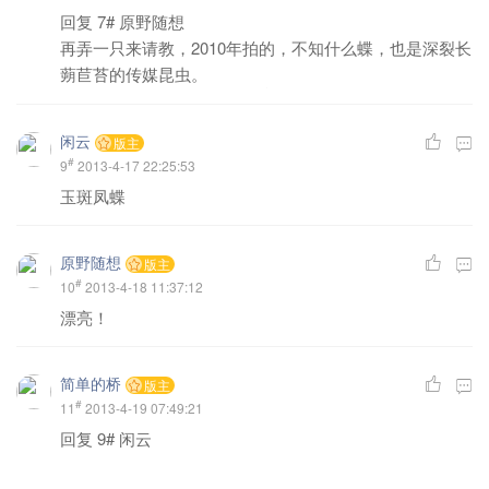
回复
7#
原野随想
再弄一只来请教，2010年拍的，不知什么蝶，也是深裂长
蒴苣苔的传媒昆虫。
闲云
版主
#
9
2013-4-17 22:25:53
玉斑凤蝶
原野随想
版主
#
10
2013-4-18 11:37:12
漂亮！
简单的桥
版主
#
11
2013-4-19 07:49:21
回复
9#
闲云